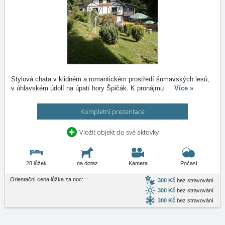
Stylová chata v klidném a romantickém prostředí šumavských lesů,
v úhlavském údolí na úpatí hory Špičák. K pronájmu
…
Více »
Kompletní prezentace
Vložit objekt do své aktovky
28 lůžek
na dotaz
Kamera
Počasí
Orientační cena lůžka za noc:
300 Kč
bez stravování
300 Kč
bez stravování
300 Kč
bez stravování