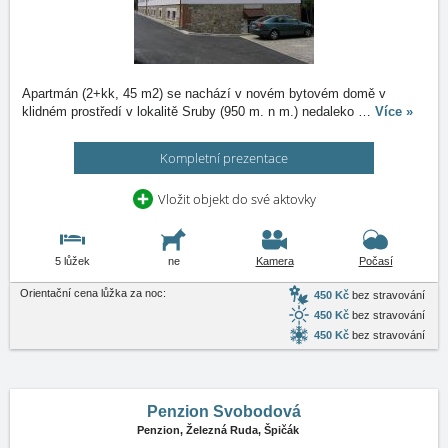
Apartmán (2+kk, 45 m2) se nachází v novém bytovém domě v
klidném prostředí v lokalitě Sruby (950 m. n m.) nedaleko
…
Více »
Kompletní prezentace
Vložit objekt do své aktovky
5 lůžek
ne
Kamera
Počasí
Orientační cena lůžka za noc:
450 Kč
bez stravování
450 Kč
bez stravování
450 Kč
bez stravování
Penzion Svobodová
Penzion,
Železná Ruda, Špičák