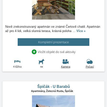
Nově zrekonstruovaný apartmán ve známé Čertově chatě. Apartmán
až pro 4 lidi, velká slunná terasa, krásná poloha
…
Více »
Kompletní prezentace
Vložit objekt do své aktovky
4 lůžka
ne
Kamera
Počasí
Špičák - U Barabů
Apartmány,
Železná Ruda, Špičák