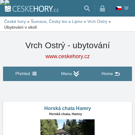
České hory
»
Šumava, Český les a Lipno
»
Vrch Ostrý
»
Ubytování v okolí
Vrch Ostrý - ubytování
www.ceskehory.cz
Přehled
Menu
Home
Horská chata Hamry
Horská chata,
Hamry