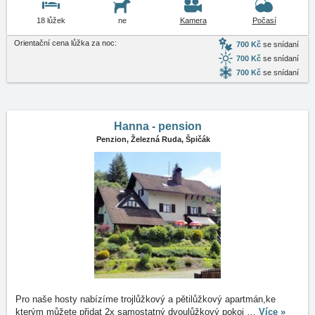
18 lůžek
ne
Kamera
Počasí
Orientační cena lůžka za noc:
700 Kč
se snídaní
700 Kč
se snídaní
700 Kč
se snídaní
Hanna - pension
Penzion,
Železná Ruda, Špičák
Pro naše hosty nabízíme trojlůžkový a pětilůžkový apartmán,ke
kterým můžete přidat 2x samostatný dvoulůžkový pokoj
…
Více »