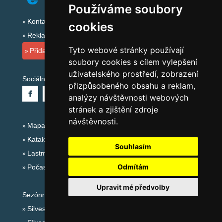
Používáme soubory
Kontakt
cookies
Reklama
Tyto webové stránky používají
Přidat ubytovací zařízení
soubory cookies s cílem vylepšení
uživatelského prostředí, zobrazení
Sociální sítě:
přizpůsobeného obsahu a reklam,
analýzy návštěvnosti webových
stránek a zjištění zdroje
návštěvnosti.
Mapa serveru Šumava
Katalog ubytování Šumava
Souhlasím
Lastminute Šumava
Odmítám
Počasí na horách
Upravit mé předvolby
Sezónní odkazy:
Silvester Šumava