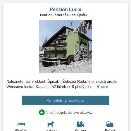
Penzion Lucie
Penzion,
Železná Ruda, Špičák
Naleznete nás v oblasti Špičák - Železná Ruda, v blízkosti areálu
Weissova louka. Kapacita 52 lůžek (+ 8 přistýlek)
…
Více »
Kompletní prezentace
Vložit objekt do své aktovky
60 lůžek
na dotaz
Kamera
Počasí