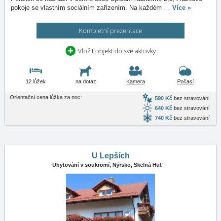
pokoje se vlastním sociálním zařízením. Na každém
…
Více »
Kompletní prezentace
Vložit objekt do své aktovky
12 lůžek
na dotaz
Kamera
Počasí
Orientační cena lůžka za noc:
590 Kč
bez stravování
640 Kč
bez stravování
740 Kč
bez stravování
U Lepších
Ubytování v soukromí,
Nýrsko, Skelná Huť