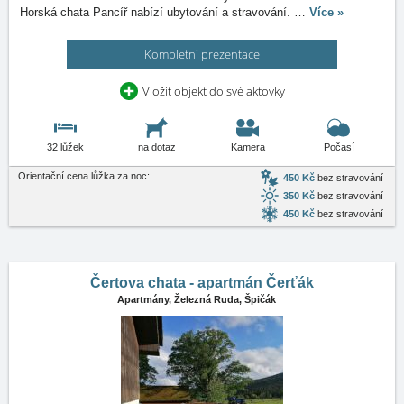
Horská chata Pancíř nabízí ubytování a stravování.
…
Více »
Kompletní prezentace
Vložit objekt do své aktovky
32 lůžek
na dotaz
Kamera
Počasí
Orientační cena lůžka za noc:
450 Kč
bez stravování
350 Kč
bez stravování
450 Kč
bez stravování
Čertova chata - apartmán Čerťák
Apartmány,
Železná Ruda, Špičák