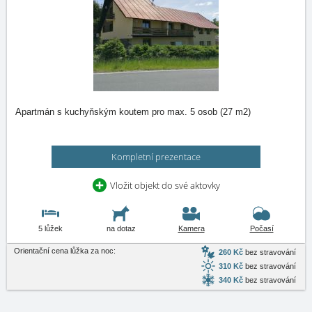
Apartmán s kuchyňským koutem pro max. 5 osob (27 m2)
Kompletní prezentace
Vložit objekt do své aktovky
5 lůžek
na dotaz
Kamera
Počasí
Orientační cena lůžka za noc:
260 Kč
bez stravování
310 Kč
bez stravování
340 Kč
bez stravování