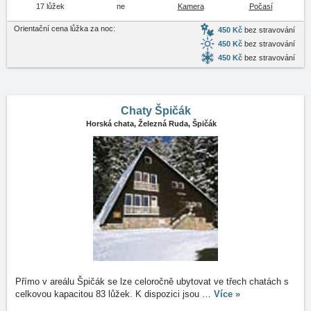
17 lůžek
ne
Kamera
Počasí
Orientační cena lůžka za noc:
450 Kč
bez stravování
450 Kč
bez stravování
450 Kč
bez stravování
Chaty Špičák
Horská chata,
Železná Ruda, Špičák
Přímo v areálu Špičák se lze celoročně ubytovat ve třech chatách s
celkovou kapacitou 83 lůžek. K dispozici jsou
…
Více »