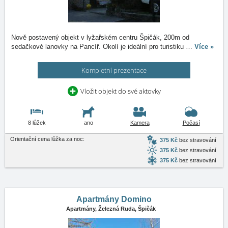
Nově postavený objekt v lyžařském centru Špičák, 200m od
sedačkové lanovky na Pancíř. Okolí je ideální pro turistiku
…
Více »
Kompletní prezentace
Vložit objekt do své aktovky
8 lůžek
ano
Kamera
Počasí
Orientační cena lůžka za noc:
375 Kč
bez stravování
375 Kč
bez stravování
375 Kč
bez stravování
Apartmány Domino
Apartmány,
Železná Ruda, Špičák