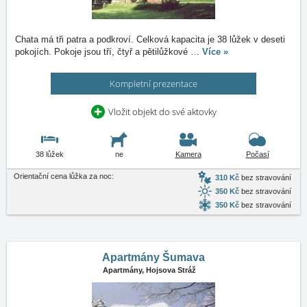
Chata má tři patra a podkroví. Celková kapacita je 38 lůžek v deseti
pokojích. Pokoje jsou tří, čtyř a pětilůžkové
…
Více »
Kompletní prezentace
Vložit objekt do své aktovky
38 lůžek
ne
Kamera
Počasí
Orientační cena lůžka za noc:
310 Kč
bez stravování
350 Kč
bez stravování
350 Kč
bez stravování
Apartmány Šumava
Apartmány,
Hojsova Stráž