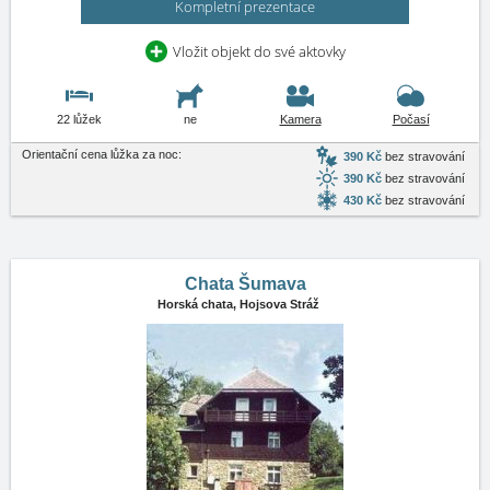
Kompletní prezentace
Vložit objekt do své aktovky
22 lůžek
ne
Kamera
Počasí
Orientační cena lůžka za noc:
390 Kč
bez stravování
390 Kč
bez stravování
430 Kč
bez stravování
Chata Šumava
Horská chata,
Hojsova Stráž