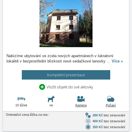
Nabízíme ubytování ve zcela nových apartmánech v lukrativní
lokalitě v bezprostřední blízkosti nové sedačkové lanovky
…
Více »
Kompletní prezentace
Vložit objekt do své aktovky
15 lůžek
ne
Kamera
Počasí
Orientační cena lůžka za noc:
280 Kč
bez stravování
400 Kč
bez stravování
350 Kč
bez stravování