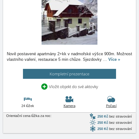
Nově postavené apartmány 2+kk v nadmořské výšce 900m. Možnost
vlastního vaření, restaurace 5 min chůze. Sjezdovky
…
Více »
Kompletní prezentace
Vložit objekt do své aktovky
24 lůžek
Kamera
Počasí
Orientační cena lůžka za noc:
250 Kč
bez stravování
250 Kč
bez stravování
250 Kč
bez stravování