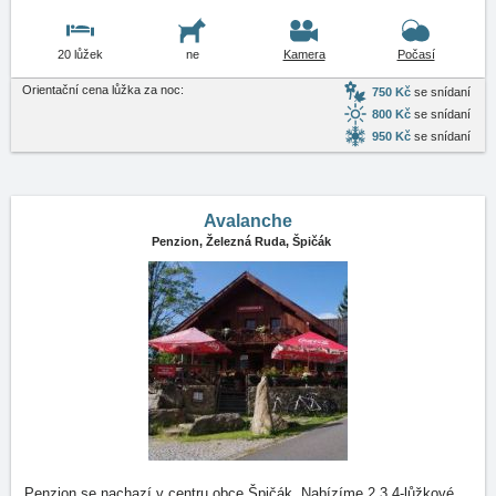
20 lůžek
ne
Kamera
Počasí
Orientační cena lůžka za noc:
750 Kč
se snídaní
800 Kč
se snídaní
950 Kč
se snídaní
Avalanche
Penzion,
Železná Ruda, Špičák
Penzion se nachazí v centru obce Špičák. Nabízíme 2,3,4-lůžkové