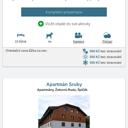
Kompletní prezentace
Vložit objekt do své aktovky
10 lůžek
ne
Kamera
Počasí
Orientační cena lůžka za noc:
550 Kč
bez stravování
550 Kč
bez stravování
550 Kč
bez stravování
Apartmán Sruby
Apartmány,
Železná Ruda, Špičák