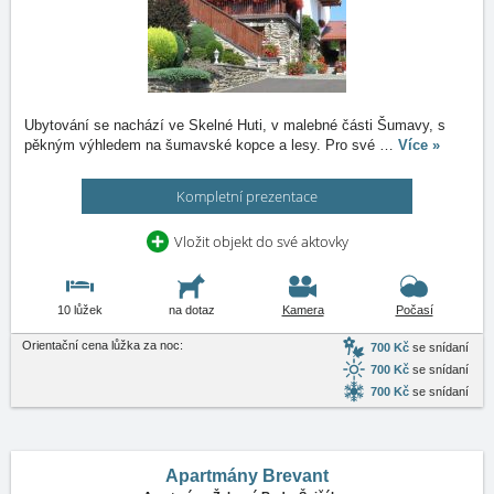
Ubytování se nachází ve Skelné Huti, v malebné části Šumavy, s
pěkným výhledem na šumavské kopce a lesy. Pro své
…
Více »
Kompletní prezentace
Vložit objekt do své aktovky
10 lůžek
na dotaz
Kamera
Počasí
Orientační cena lůžka za noc:
700 Kč
se snídaní
700 Kč
se snídaní
700 Kč
se snídaní
Apartmány Brevant