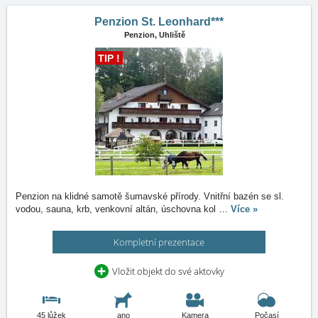
Penzion St. Leonhard***
Penzion,
Uhliště
TIP !
Penzion na klidné samotě šumavské přírody. Vnitřní bazén se sl.
vodou, sauna, krb, venkovní altán, úschovna kol
…
Více »
Kompletní prezentace
Vložit objekt do své aktovky
45 lůžek
ano
Kamera
Počasí