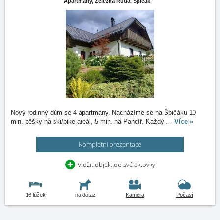
Apartmány,
Železná Ruda, Špičák
Nový rodinný dům se 4 apartmány. Nacházíme se na Špičáku 10
min. pěšky na ski/bike areál, 5 min. na Pancíř. Každý
…
Více »
Kompletní prezentace
Vložit objekt do své aktovky
16 lůžek
na dotaz
Kamera
Počasí