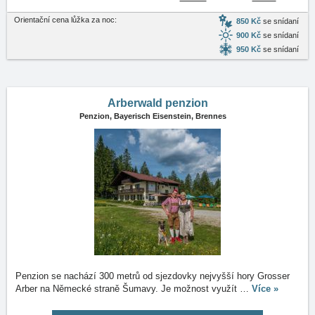
Orientační cena lůžka za noc:
850 Kč
se snídaní
900 Kč
se snídaní
950 Kč
se snídaní
Arberwald penzion
Penzion,
Bayerisch Eisenstein, Brennes
Penzion se nachází 300 metrů od sjezdovky nejvyšší hory Grosser
Arber na Německé straně Šumavy. Je možnost využít
…
Více »