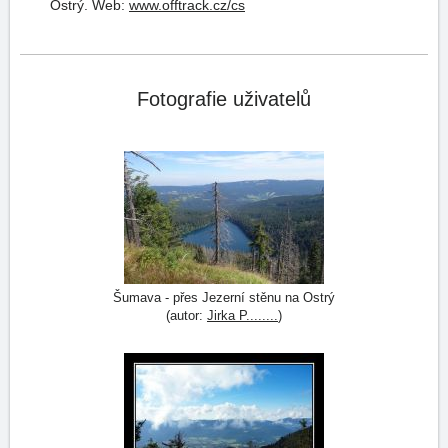
Ostrý.
Web:
www.offtrack.cz/cs
Fotografie uživatelů
Šumava - přes Jezerní stěnu na Ostrý
(autor:
Jirka P........
)