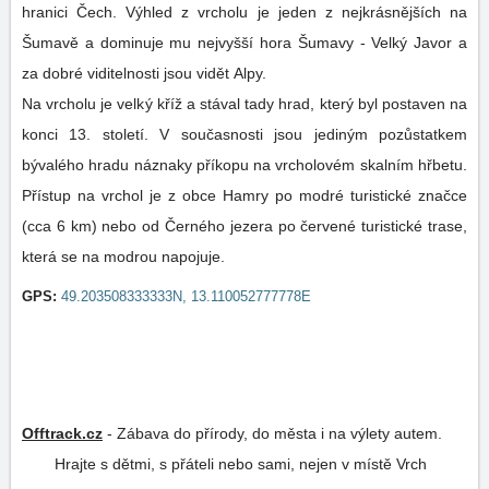
hranici Čech. Výhled z vrcholu je jeden z nejkrásnějších na
Šumavě a dominuje mu nejvyšší hora Šumavy - Velký Javor a
za dobré viditelnosti jsou vidět Alpy.
Na vrcholu je velký kříž a stával tady hrad, který byl postaven na
konci 13. století. V současnosti jsou jediným pozůstatkem
bývalého hradu náznaky příkopu na vrcholovém skalním hřbetu.
Přístup na vrchol je z obce Hamry po modré turistické značce
(cca 6 km) nebo od Černého jezera po červené turistické trase,
která se na modrou napojuje.
GPS:
49.203508333333N, 13.110052777778E
Offtrack.cz
-
Zábava do přírody, do města i na výlety autem.
Hrajte s dětmi, s přáteli nebo sami, nejen v místě Vrch