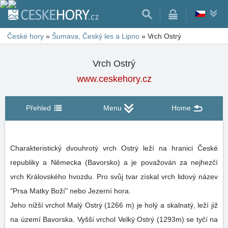
České hory
»
Šumava, Český les a Lipno
»
Vrch Ostrý
Vrch Ostrý
www.ceskehory.cz
Přehled
Menu
Home
Charakteristický dvouhrotý vrch Ostrý leží na hranici České
republiky a Německa (Bavorsko) a je považován za nejhezčí
vrch Královského hvozdu. Pro svůj tvar získal vrch lidový název
"Prsa Matky Boží" nebo Jezerní hora.
Jeho nižší vrchol Malý Ostrý (1266 m) je holý a skalnatý, leží již
na území Bavorska. Vyšší vrchol Velký Ostrý (1293m) se tyčí na