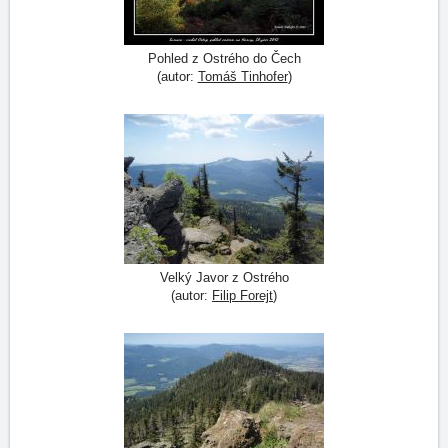
Pohled z Ostrého do Čech
(autor:
Tomáš Tinhofer
)
Velký Javor z Ostrého
(autor:
Filip Forejt
)